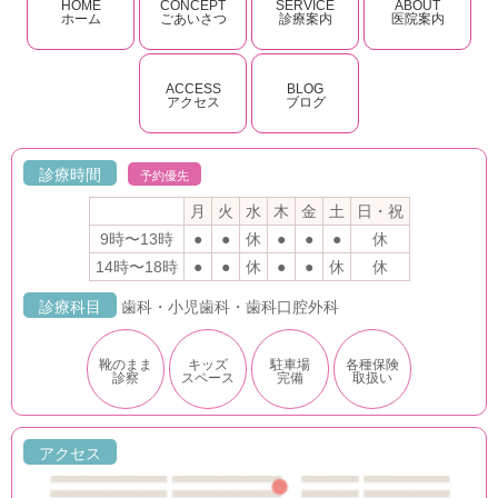
HOME
CONCEPT
SERVICE
ABOUT
ホーム
ごあいさつ
診療案内
医院案内
ACCESS
BLOG
アクセス
ブログ
診療時間
予約優先
月
火
水
木
金
土
日・祝
9時〜13時
●
●
休
●
●
●
休
14時〜18時
●
●
休
●
●
休
休
診療科目
歯科・小児歯科・歯科口腔外科
靴のまま
キッズ
駐車場
各種保険
診察
スペース
完備
取扱い
アクセス