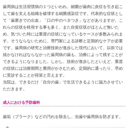
歯周病は生活習慣病の１つといわれ、細菌が歯肉に炎症を引き起こ
して歯を支える組織を破壊する細菌感染症です。代表的な症状とし
て「歯磨きでの出血」「口の中のベタつき」などがありますが、こ
れらの症状を軽視する事も多く、また自覚症状がほとんど無いた
め、気づいた時には重度の症状になっているケースが多数みられま
す。そうならないために、専門家による診断と定期的なケアが必要
です。歯周病の研究と治療技術が進歩した現代において、以前では
抜かなければならなかった歯周病の歯も、治療によって残すことが
できるようになりました。しかし、技術が進歩したといえど、重度
の症状には治療期間と費用がかさむため、定期的に通ったり、早め
に受診することが得策と言えます。
当院は、できるだけ「自分の歯」で生活できるように協力させてい
ただきます。
成人における予防歯科
歯垢（プラーク）などの汚れを除去し、虫歯や歯周病を防ぎます。