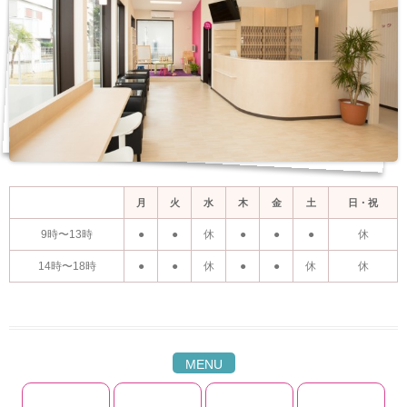
月
火
水
木
金
土
日・祝
9時〜13時
●
●
休
●
●
●
休
14時〜18時
●
●
休
●
●
休
休
MENU