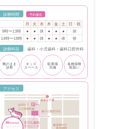
診療時間
予約優先
月
火
水
木
金
土
日・祝
9時〜13時
●
●
休
●
●
●
休
14時〜18時
●
●
休
●
●
休
休
診療科目
歯科・小児歯科・歯科口腔外科
靴のまま
キッズ
駐車場
各種保険
診察
スペース
完備
取扱い
アクセス