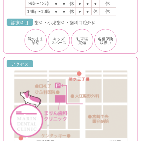
9時〜13時
●
●
休
●
●
●
休
14時〜18時
●
●
休
●
●
休
休
診療科目
歯科・小児歯科・歯科口腔外科
靴のまま
キッズ
駐車場
各種保険
診察
スペース
完備
取扱い
アクセス