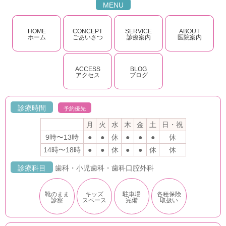
MENU
HOME
CONCEPT
SERVICE
ABOUT
ホーム
ごあいさつ
診療案内
医院案内
ACCESS
BLOG
アクセス
ブログ
診療時間
予約優先
月
火
水
木
金
土
日・祝
9時〜13時
●
●
休
●
●
●
休
14時〜18時
●
●
休
●
●
休
休
診療科目
歯科・小児歯科・歯科口腔外科
靴のまま
キッズ
駐車場
各種保険
診察
スペース
完備
取扱い