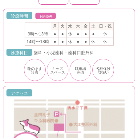
診療時間
予約優先
月
火
水
木
金
土
日・祝
9時〜13時
●
●
休
●
●
●
休
14時〜18時
●
●
休
●
●
休
休
診療科目
歯科・小児歯科・歯科口腔外科
靴のまま
キッズ
駐車場
各種保険
診察
スペース
完備
取扱い
アクセス