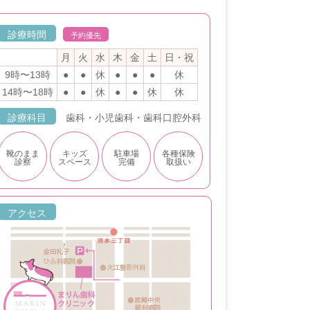
診療時間
予約優先
月
火
水
木
金
土
日・祝
9時〜13時
●
●
休
●
●
●
休
14時〜18時
●
●
休
●
●
休
休
診療科目
歯科・小児歯科・歯科口腔外科
靴のまま
キッズ
駐車場
各種保険
診察
スペース
完備
取扱い
アクセス