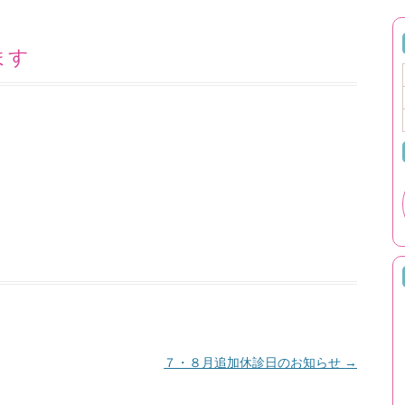
ます
７・８月追加休診日のお知らせ
→
ョン