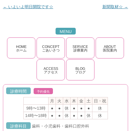
←
いよいよ明日開院です☆
新聞取材☆
→
投稿ナビゲーション
MENU
HOME
CONCEPT
SERVICE
ABOUT
ホーム
ごあいさつ
診療案内
医院案内
ACCESS
BLOG
アクセス
ブログ
診療時間
予約優先
月
火
水
木
金
土
日・祝
9時〜13時
●
●
休
●
●
●
休
14時〜18時
●
●
休
●
●
休
休
診療科目
歯科・小児歯科・歯科口腔外科