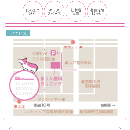
靴のまま
キッズ
駐車場
各種保険
診察
スペース
完備
取扱い
アクセス